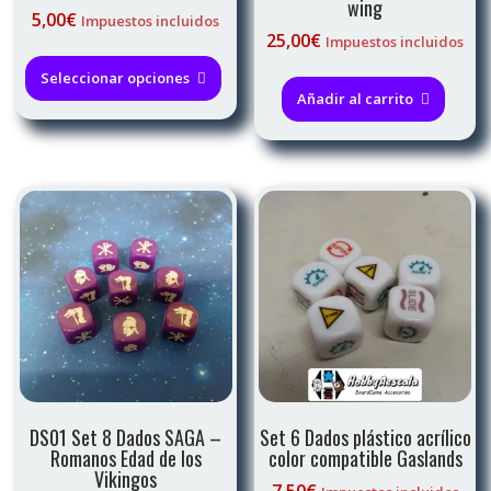
wing
5,00
€
Impuestos incluidos
25,00
€
Impuestos incluidos
Este
producto
Seleccionar opciones
Añadir al carrito
tiene
múltiples
variantes.
Las
opciones
se
pueden
elegir
en
la
página
de
producto
DS01 Set 8 Dados SAGA –
Set 6 Dados plástico acrílico
Romanos Edad de los
color compatible Gaslands
Vikingos