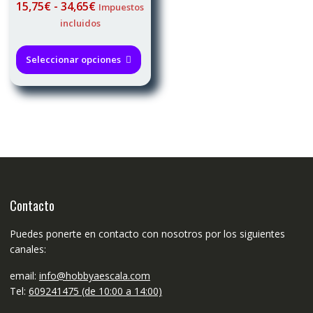
Rango
15,75
€
-
34,65
€
Impuestos
de
incluidos
precios:
Este
desde
producto
Seleccionar opciones
15,75€
tiene
hasta
múltiples
34,65€
variantes.
Las
opciones
se
pueden
elegir
en
Contacto
la
página
Puedes ponerte en contacto con nosotros por los siguientes
de
canales:
producto
email:
info@hobbyaescala.com
Tel:
609241475 (de 10:00 a 14:00)