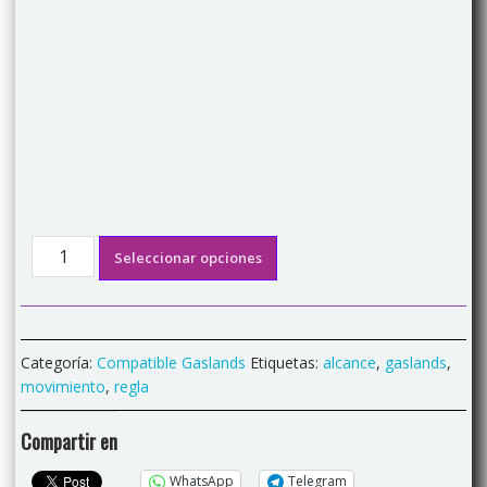
Set
Seleccionar opciones
12
reglas
acrílicas
color
Categoría:
Compatible Gaslands
Etiquetas:
alcance
,
gaslands
,
compatible
movimiento
,
regla
Gaslands
cantidad
Compartir en
WhatsApp
Telegram