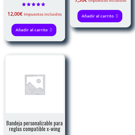
7,50
€
Impuestos incluidos
Valorado con
12,00
€
Impuestos incluidos
5.00
Añadir al carrito
de 5
Añadir al carrito
Bandeja personalizable para
reglas compatible x-wing