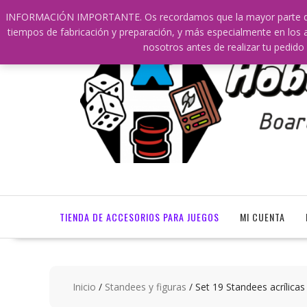
Saltar
609241475 SOLO DE 10:00 a 14:00
info@hobbyaescala
INFORMACIÓN IMPORTANTE. Os recordamos que la mayor parte de nu
contenido
tiempos de fabricación y preparación, y más especialmente en los a
nosotros antes de realizar tu ped
TIENDA DE ACCESORIOS PARA JUEGOS
MI CUENTA
Inicio
/
Standees y figuras
/ Set 19 Standees acrílicas