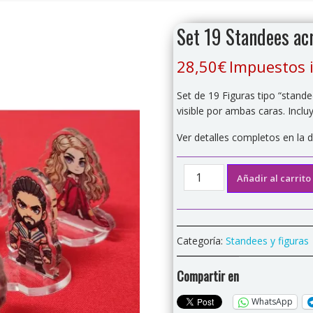
Set 19 Standees acr
28,50
€
Impuestos 
Set de 19 Figuras tipo “stande
visible por ambas caras. Inclu
Ver detalles completos en la 
Set
Añadir al carrito
19
Standees
acrílicas
colección
Categoría:
Standees y figuras
"Fuego
y
Compartir en
Hielo"
cantidad
WhatsApp