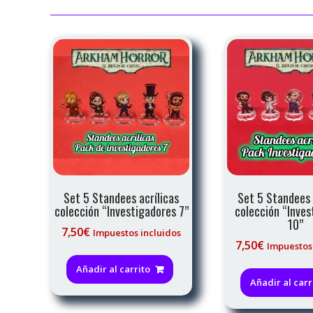
Set 5 Standees acrílicas
Set 5 Standees 
colección “Investigadores 7”
colección “Inves
10”
7,50
€
Impuestos incluidos
7,50
€
Impuestos
Añadir al carrito
Añadir al carr