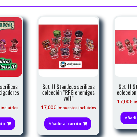
acrílicas
Set 11 Standees acrílicas
Set 11 S
tigadores
colección “RPG enemigos
colección
vol1”
17,00
€
I
17,00
€
 incluidos
Impuestos incluidos
Añadir
ito
Añadir al carrito