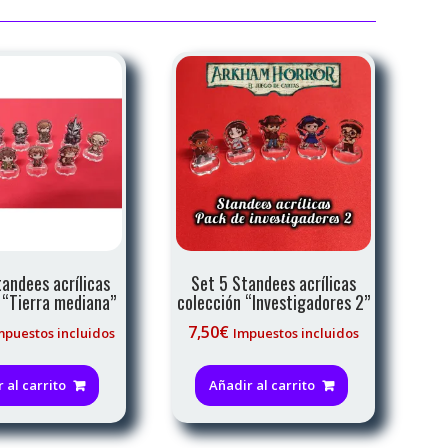
tandees acrílicas
Set 5 Standees acrílicas
 “Tierra mediana”
colección “Investigadores 2”
7,50
€
mpuestos incluidos
Impuestos incluidos
 al carrito
Añadir al carrito