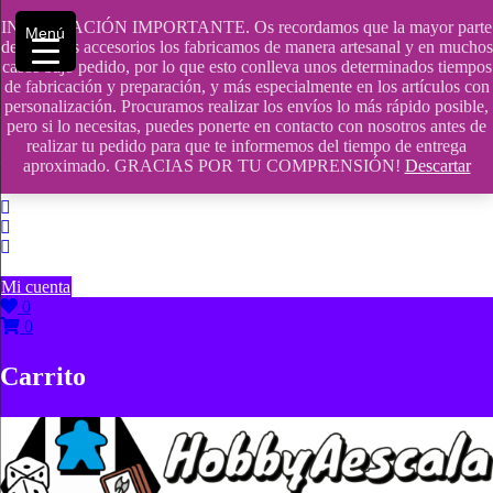
Saltar
INFORMACIÓN IMPORTANTE. Os recordamos que la mayor parte
contenido
609241475 SOLO DE 10:00 a 14:00
Menú
de nuestros accesorios los fabricamos de manera artesanal y en muchos
casos bajo pedido, por lo que esto conlleva unos determinados tiempos
info@hobbyaescala.com
de fabricación y preparación, y más especialmente en los artículos con
personalización. Procuramos realizar los envíos lo más rápido posible,
San Fernando de Henares
pero si lo necesitas, puedes ponerte en contacto con nosotros antes de
realizar tu pedido para que te informemos del tiempo de entrega
10:00 - 14:00
aproximado. GRACIAS POR TU COMPRENSIÓN!
Descartar
Mi cuenta
0
0
Carrito