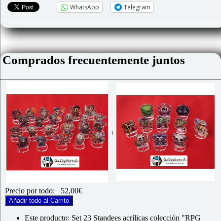
vol1"
WhatsApp
Telegram
cantidad
Comprados frecuentemente juntos
+
Precio por todo:
52,00
€
Añadir todo al Carrito
Este producto: Set 23 Standees acrílicas colección "RPG