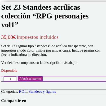
Set 23 Standees acrílicas
colección “RPG personajes
vol1”
35,00
€
Impuestos incluidos
Set de 23 Figuras tipo “standees” de acrílico transparente, con
impresión a todo color visible por ambas caras. Incluye peanas con
flecha indicadora de dirección.
Ver detalles completos en la descripción más abajo.
Disponible
Set
Añadir al carrito
23
Standees
acrílicas
Categorías:
ROL
,
Standees y figuras
colección
"RPG
Compartir en
personajes