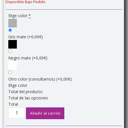
Disponible Bajo Pedido
Elige color
*
Gris mate
(+0,00€)
Negro mate
(+0,00€)
Otro color (consultarnos)
(+0,00€)
Elige color
Total del producto
Total de las opciones
Total
Torre
Añadir al carrito
de
Dados