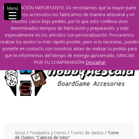
Saltar
609241475 SOLO DE 10:00 a 14:00
info@hobbyaescala.com
INFORMACIÓN IMPORTANTE. Os recordamos que la mayor parte
Menú
contenido
San Fernando de Henares
10:00 - 14:00
de nuestros accesorios los fabricamos de manera artesanal y en
muchos casos bajo pedido, por lo que esto conlleva unos
Mi cuenta
determinados tiempos de fabricación y preparación, y más
especialmente en los artículos con personalización. Procuramos
realizar los envíos lo más rápido posible, pero si lo necesitas, puedes
0
0
ponerte en contacto con nosotros antes de realizar tu pedido para
que te informemos del tiempo de entrega aproximado. GRACIAS
POR TU COMPRENSIÓN!
Descartar
Inicio
/
Tiradados y torres
/
Torres de dados
/ Torre
de Dados “Cabeza de lobo”