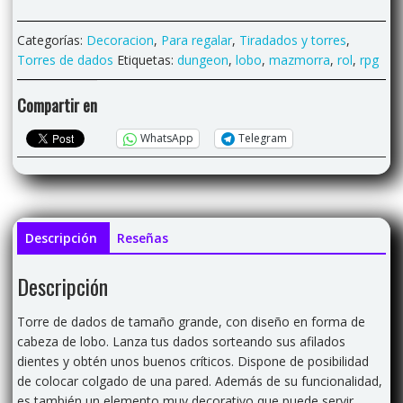
"Cabeza
de
Categorías:
Decoracion
,
Para regalar
,
Tiradados y torres
,
lobo"
Torres de dados
Etiquetas:
dungeon
,
lobo
,
mazmorra
,
rol
,
rpg
cantidad
Compartir en
WhatsApp
Telegram
Descripción
Reseñas
Descripción
Torre de dados de tamaño grande, con diseño en forma de
cabeza de lobo. Lanza tus dados sorteando sus afilados
dientes y obtén unos buenos críticos. Dispone de posibilidad
de colocar colgado de una pared. Además de su funcionalidad,
es también un elemento muy decorativo que puede servir