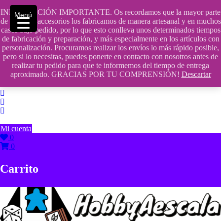
Saltar
INFORMACIÓN IMPORTANTE. Os recordamos que la mayor parte
contenido
609241475 SOLO DE 10:00 a 14:00
Menú
de nuestros accesorios los fabricamos de manera artesanal y en muchos
casos bajo pedido, por lo que esto conlleva unos determinados tiempos
info@hobbyaescala.com
de fabricación y preparación, y más especialmente en los artículos con
personalización. Procuramos realizar los envíos lo más rápido posible,
San Fernando de Henares
pero si lo necesitas, puedes ponerte en contacto con nosotros antes de
realizar tu pedido para que te informemos del tiempo de entrega
10:00 - 14:00
aproximado. GRACIAS POR TU COMPRENSIÓN!
Descartar
Mi cuenta
0
0
Carrito