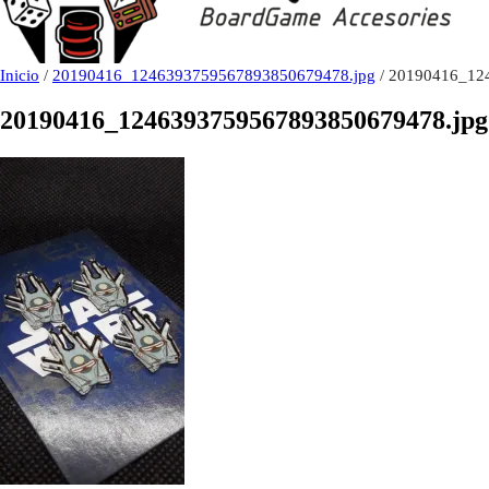
Inicio
/
20190416_1246393759567893850679478.jpg
/ 20190416_12
20190416_1246393759567893850679478.jpg