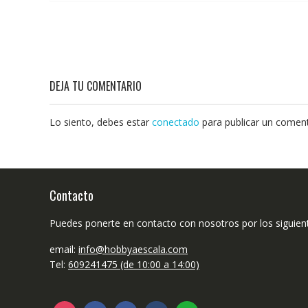
DEJA TU COMENTARIO
Lo siento, debes estar
conectado
para publicar un coment
Contacto
Puedes ponerte en contacto con nosotros por los siguien
email:
info@hobbyaescala.com
Tel:
609241475 (de 10:00 a 14:00)