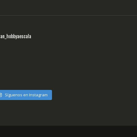
ran_hobbyaescala
Síguenos en Instagram