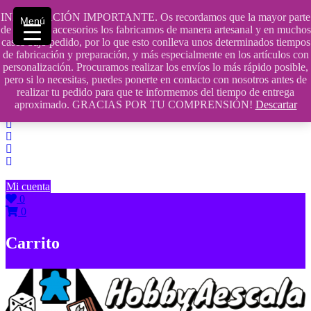
Saltar
INFORMACIÓN IMPORTANTE. Os recordamos que la mayor parte
Menú
contenido
609241475 SOLO DE 10:00 a 14:00
de nuestros accesorios los fabricamos de manera artesanal y en muchos
casos bajo pedido, por lo que esto conlleva unos determinados tiempos
info@hobbyaescala.com
de fabricación y preparación, y más especialmente en los artículos con
personalización. Procuramos realizar los envíos lo más rápido posible,
San Fernando de Henares
pero si lo necesitas, puedes ponerte en contacto con nosotros antes de
realizar tu pedido para que te informemos del tiempo de entrega
10:00 - 14:00
aproximado. GRACIAS POR TU COMPRENSIÓN!
Descartar
Mi cuenta
0
0
Carrito