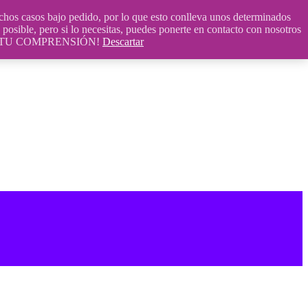
 casos bajo pedido, por lo que esto conlleva unos determinados
posible, pero si lo necesitas, puedes ponerte en contacto con nosotros
S POR TU COMPRENSIÓN!
Descartar