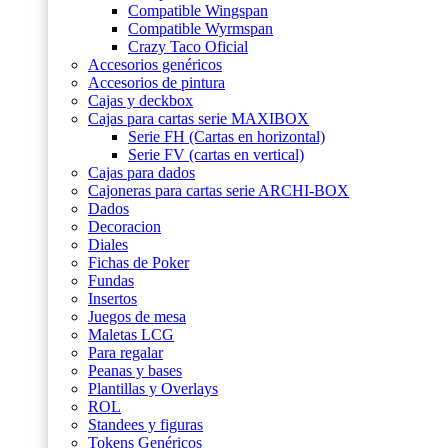
Compatible Wingspan
Compatible Wyrmspan
Crazy Taco Oficial
Accesorios genéricos
Accesorios de pintura
Cajas y deckbox
Cajas para cartas serie MAXIBOX
Serie FH (Cartas en horizontal)
Serie FV (cartas en vertical)
Cajas para dados
Cajoneras para cartas serie ARCHI-BOX
Dados
Decoracion
Diales
Fichas de Poker
Fundas
Insertos
Juegos de mesa
Maletas LCG
Para regalar
Peanas y bases
Plantillas y Overlays
ROL
Standees y figuras
Tokens Genéricos