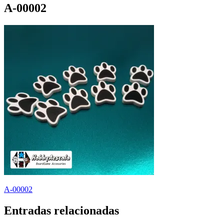
A-00002
Navegación
A-00002
de
Entradas relacionadas
entradas