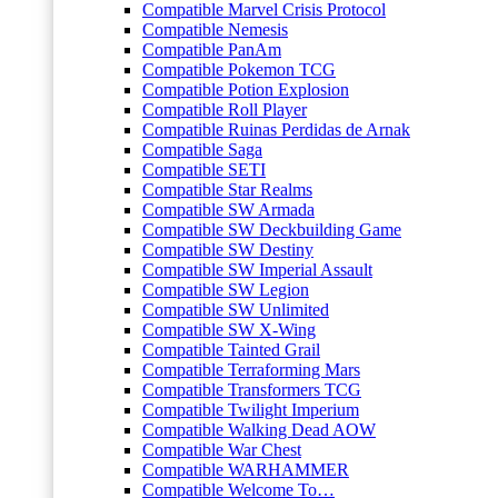
Compatible Marvel Crisis Protocol
Compatible Nemesis
Compatible PanAm
Compatible Pokemon TCG
Compatible Potion Explosion
Compatible Roll Player
Compatible Ruinas Perdidas de Arnak
Compatible Saga
Compatible SETI
Compatible Star Realms
Compatible SW Armada
Compatible SW Deckbuilding Game
Compatible SW Destiny
Compatible SW Imperial Assault
Compatible SW Legion
Compatible SW Unlimited
Compatible SW X-Wing
Compatible Tainted Grail
Compatible Terraforming Mars
Compatible Transformers TCG
Compatible Twilight Imperium
Compatible Walking Dead AOW
Compatible War Chest
Compatible WARHAMMER
Compatible Welcome To…