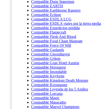
Compatible Dune Imperium
Compatible EARTH
Compatible Earthborne Rangers
Compatible Eclipse
Compatible ESDLA LCG
Compatible ESDLA viajes por la tierra media
Compatible Expedicion perdida
Compatible Flamecraft
Compatible Flesh And Blood
Compatible Food Chain Magnate
Compatible Force Of Will
Compatible Gaslands
Compatible Gloomhaven
Compatible Gólem
Compatible Gran Hotel Austria
Compatible Heroquest
Compatible Insondable
Compatible Keyforge
Compatible Kingdom Death Monster
Compatible Krosmaster
Compatible Leyenda de los 5 Anillos
Compatible Lorcana
Compatible Magic
Compatible Maracaibo
Compatible Marvel Champions