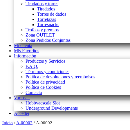
Tiradados y torres
Tiradados
Torres de dados
Torretazas
Torresnacks
Trofeos y premios
Zona OUTLET
Zona Pedidos Conjuntas
Mi cuenta
Mis Favoritos
Información
Productos y Servicios
F.A.Q.
Términos y condiciones
Política de devoluciones y reembolsos
Política de privacidad
Política de Cookies
Contacto
Varios…
Hobbyaescala Slot
Underground Developments
Acceder
Inicio
/
A-00002
/ A-00002