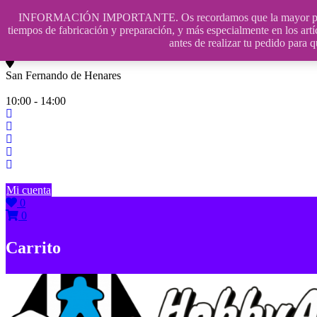
Saltar
INFORMACIÓN IMPORTANTE. Os recordamos que la mayor parte de n
contenido
609241475 SOLO DE 10:00 a 14:00
tiempos de fabricación y preparación, y más especialmente en los artí
antes de realizar tu pedido p
info@hobbyaescala.com
San Fernando de Henares
10:00 - 14:00
Mi cuenta
0
0
Carrito