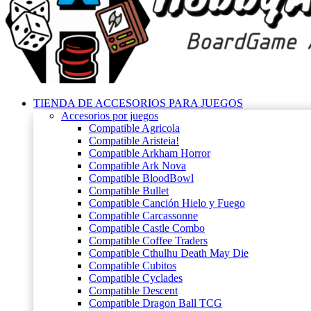
TIENDA DE ACCESORIOS PARA JUEGOS
Accesorios por juegos
Compatible Agricola
Compatible Aristeia!
Compatible Arkham Horror
Compatible Ark Nova
Compatible BloodBowl
Compatible Bullet
Compatible Canción Hielo y Fuego
Compatible Carcassonne
Compatible Castle Combo
Compatible Coffee Traders
Compatible Cthulhu Death May Die
Compatible Cubitos
Compatible Cyclades
Compatible Descent
Compatible Dragon Ball TCG