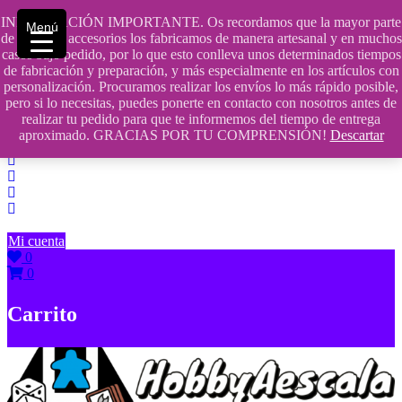
Saltar
INFORMACIÓN IMPORTANTE. Os recordamos que la mayor parte
Menú
contenido
609241475 SOLO DE 10:00 a 14:00
de nuestros accesorios los fabricamos de manera artesanal y en muchos
casos bajo pedido, por lo que esto conlleva unos determinados tiempos
info@hobbyaescala.com
de fabricación y preparación, y más especialmente en los artículos con
personalización. Procuramos realizar los envíos lo más rápido posible,
San Fernando de Henares
pero si lo necesitas, puedes ponerte en contacto con nosotros antes de
realizar tu pedido para que te informemos del tiempo de entrega
10:00 - 14:00
aproximado. GRACIAS POR TU COMPRENSIÓN!
Descartar
Mi cuenta
0
0
Carrito