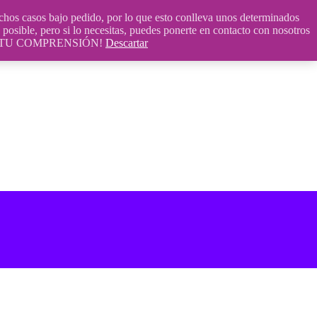
 casos bajo pedido, por lo que esto conlleva unos determinados
posible, pero si lo necesitas, puedes ponerte en contacto con nosotros
S POR TU COMPRENSIÓN!
Descartar