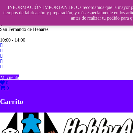
Saltar
INFORMACIÓN IMPORTANTE. Os recordamos que la mayor parte de n
contenido
609241475 SOLO DE 10:00 a 14:00
tiempos de fabricación y preparación, y más especialmente en los artí
antes de realizar tu pedido p
info@hobbyaescala.com
San Fernando de Henares
10:00 - 14:00
Mi cuenta
0
0
Carrito