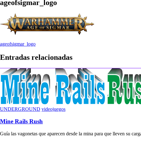
ageofsigmar_logo
Navegación
ageofsigmar_logo
de
Entradas relacionadas
entradas
UNDERGROUND
videojuegos
Mine Rails Rush
Guía las vagonetas que aparecen desde la mina para que lleven su carga 