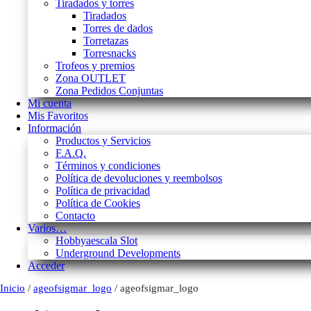
Tiradados y torres
Tiradados
Torres de dados
Torretazas
Torresnacks
Trofeos y premios
Zona OUTLET
Zona Pedidos Conjuntas
Mi cuenta
Mis Favoritos
Información
Productos y Servicios
F.A.Q.
Términos y condiciones
Política de devoluciones y reembolsos
Política de privacidad
Política de Cookies
Contacto
Varios…
Hobbyaescala Slot
Underground Developments
Acceder
Inicio
/
ageofsigmar_logo
/ ageofsigmar_logo