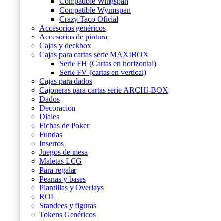
Compatible Wingspan
Compatible Wyrmspan
Crazy Taco Oficial
Accesorios genéricos
Accesorios de pintura
Cajas y deckbox
Cajas para cartas serie MAXIBOX
Serie FH (Cartas en horizontal)
Serie FV (cartas en vertical)
Cajas para dados
Cajoneras para cartas serie ARCHI-BOX
Dados
Decoracion
Diales
Fichas de Poker
Fundas
Insertos
Juegos de mesa
Maletas LCG
Para regalar
Peanas y bases
Plantillas y Overlays
ROL
Standees y figuras
Tokens Genéricos