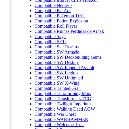
Compatible Marvel Crisis Protocol
Compatible Nemesis
Compatible PanAm
Compatible Pokemon TCG
Compatible Potion Explosion
Compatible Roll Player
Compatible Ruinas Perdidas de Arnak
Compatible Saga
Compatible SETI
Compatible Star Realms
Compatible SW Armada
Compatible SW Deckbuilding Game
Compatible SW Destiny
Compatible SW Imperial Assault
Compatible SW Legion
Compatible SW Unlimited
Compatible SW X-Wing
Compatible Tainted Grail
Compatible Terraforming Mars
Compatible Transformers TCG
Compatible Twilight Imperium
Compatible Walking Dead AOW
Compatible War Chest
Compatible WARHAMMER
Compatible Welcome To…