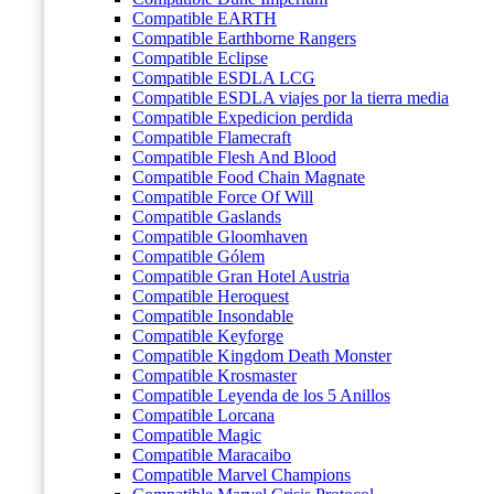
Compatible EARTH
Compatible Earthborne Rangers
Compatible Eclipse
Compatible ESDLA LCG
Compatible ESDLA viajes por la tierra media
Compatible Expedicion perdida
Compatible Flamecraft
Compatible Flesh And Blood
Compatible Food Chain Magnate
Compatible Force Of Will
Compatible Gaslands
Compatible Gloomhaven
Compatible Gólem
Compatible Gran Hotel Austria
Compatible Heroquest
Compatible Insondable
Compatible Keyforge
Compatible Kingdom Death Monster
Compatible Krosmaster
Compatible Leyenda de los 5 Anillos
Compatible Lorcana
Compatible Magic
Compatible Maracaibo
Compatible Marvel Champions