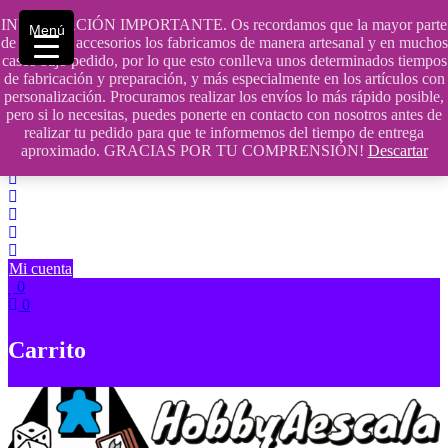
Saltar
INFORMACIÓN IMPORTANTE. Os recordamos que la mayor parte
Menú
contenido
609241475 SOLO DE 10:00 a 14:00
de nuestros accesorios los fabricamos de manera artesanal y en muchos
casos bajo pedido, por lo que esto conlleva unos determinados tiempos
info@hobbyaescala.com
de fabricación y preparación, y más especialmente en los artículos con
personalización. Procuramos realizar los envíos lo más rápido posible,
San Fernando de Henares
pero si lo necesitas, puedes ponerte en contacto con nosotros antes de
realizar tu pedido para que te informemos del tiempo de entrega
10:00 - 14:00
aproximado. GRACIAS POR TU COMPRENSIÓN!
Descartar
Mi cuenta
0
0
Carrito