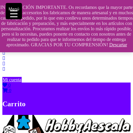
Saltar
INFORMACIÓN IMPORTANTE. Os recordamos que la mayor parte
Menú
contenido
609241475 SOLO DE 10:00 a 14:00
de nuestros accesorios los fabricamos de manera artesanal y en muchos
casos bajo pedido, por lo que esto conlleva unos determinados tiempos
info@hobbyaescala.com
de fabricación y preparación, y más especialmente en los artículos con
personalización. Procuramos realizar los envíos lo más rápido posible,
San Fernando de Henares
pero si lo necesitas, puedes ponerte en contacto con nosotros antes de
realizar tu pedido para que te informemos del tiempo de entrega
10:00 - 14:00
aproximado. GRACIAS POR TU COMPRENSIÓN!
Descartar
Mi cuenta
0
0
Carrito