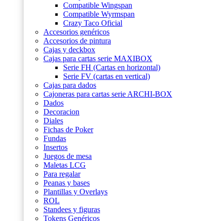
Compatible Wingspan
Compatible Wyrmspan
Crazy Taco Oficial
Accesorios genéricos
Accesorios de pintura
Cajas y deckbox
Cajas para cartas serie MAXIBOX
Serie FH (Cartas en horizontal)
Serie FV (cartas en vertical)
Cajas para dados
Cajoneras para cartas serie ARCHI-BOX
Dados
Decoracion
Diales
Fichas de Poker
Fundas
Insertos
Juegos de mesa
Maletas LCG
Para regalar
Peanas y bases
Plantillas y Overlays
ROL
Standees y figuras
Tokens Genéricos