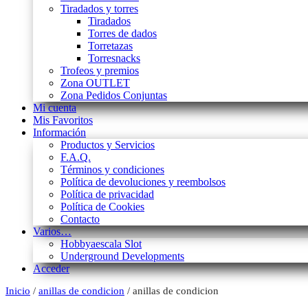
Tiradados y torres
Tiradados
Torres de dados
Torretazas
Torresnacks
Trofeos y premios
Zona OUTLET
Zona Pedidos Conjuntas
Mi cuenta
Mis Favoritos
Información
Productos y Servicios
F.A.Q.
Términos y condiciones
Política de devoluciones y reembolsos
Política de privacidad
Política de Cookies
Contacto
Varios…
Hobbyaescala Slot
Underground Developments
Acceder
Inicio
/
anillas de condicion
/ anillas de condicion