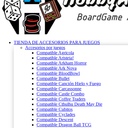
TIENDA DE ACCESORIOS PARA JUEGOS
Accesorios por juegos
Compatible Agricola
Compatible Aristeia!
Compatible Arkham Horror
Compatible Ark Nova
Compatible BloodBowl
Compatible Bullet
Compatible Canción Hielo y Fuego
Compatible Carcassonne
Compatible Castle Combo
Compatible Coffee Traders
Compatible Cthulhu Death May Die
Compatible Cubitos
Compatible Cyclades
Compatible Descent
Compatible Dragon Ball TCG