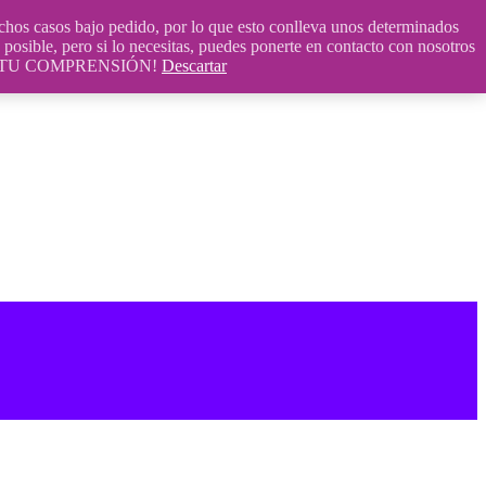
 casos bajo pedido, por lo que esto conlleva unos determinados
posible, pero si lo necesitas, puedes ponerte en contacto con nosotros
S POR TU COMPRENSIÓN!
Descartar