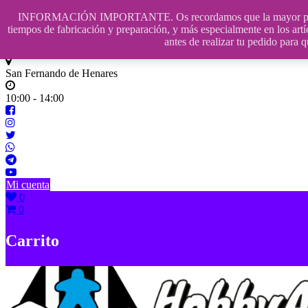
Saltar
INFORMACIÓN IMPORTANTE. Os recordamos que la mayor parte de n
contenido
609241475 SOLO DE 10:00 a 14:00
tiempos de fabricación y preparación, y más especialmente en los artí
antes de realizar tu pedido p
info@hobbyaescala.com
San Fernando de Henares
10:00 - 14:00
Mi cuenta
0
0
Carrito