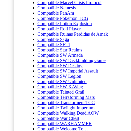
Compatible Marvel Crisis Protocol
Compatible Nemesis
Compatible PanAm
Compatible Pokemon TCG
Compatible Potion Explosion
Compatible Roll Player
Compatible Ruinas Perdidas de Arnak
Compatible Saga
Compatible SETI
Compatible Star Realms
Compatible SW Armada
Compatible SW Deckbuilding Game
Compatible SW Destiny
Compatible SW Imperial Assault
Compatible SW Legion
Compatible SW Unlimited
Compatible SW X-Wing
Compatible Tainted Grail
Compatible Terraforming Mars
Compatible Transformers TCG
Compatible Twilight Imperium
Compatible Walking Dead AOW
Compatible War Chest
Compatible WARHAMMER
Compatible Welcome To…