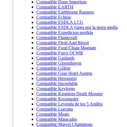
Compatible Dune Imperium
Compatible EARTH
Compatible Earthborne Rangers
Compatible Eclipse
Compatible ESDLA LCG
Compatible ESDLA viajes por la tierra media
Compatible Expedicion perdida
Compatible Flamecraft
Compatible Flesh And Blood
Compatible Food Chain Magnate
Compatible Force Of Will
Compatible Gaslands
Compatible Gloomhaven
Compatible Gólem
Compatible Gran Hotel Austria
Compatible Heroquest
Compatible Insondable
Compatible Keyforge
Compatible Kingdom Death Monster
Compatible Krosmaster
Compatible Leyenda de los 5 Anillos
Compatible Lorcana
Compatible Magic
Compatible Maracaibo
Compatible Marvel Champions