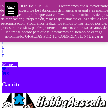
Saltar
INFORMACIÓN IMPORTANTE. Os recordamos que la mayor parte
Menú
contenido
609241475 SOLO DE 10:00 a 14:00
de nuestros accesorios los fabricamos de manera artesanal y en muchos
casos bajo pedido, por lo que esto conlleva unos determinados tiempos
info@hobbyaescala.com
de fabricación y preparación, y más especialmente en los artículos con
personalización. Procuramos realizar los envíos lo más rápido posible,
San Fernando de Henares
pero si lo necesitas, puedes ponerte en contacto con nosotros antes de
realizar tu pedido para que te informemos del tiempo de entrega
10:00 - 14:00
aproximado. GRACIAS POR TU COMPRENSIÓN!
Descartar
Mi cuenta
0
0
Carrito