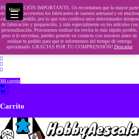
Saltar
INFORMACIÓN IMPORTANTE. Os recordamos que la mayor parte
contenido
609241475 SOLO DE 10:00 a 14:00
Menú
de nuestros accesorios los fabricamos de manera artesanal y en muchos
casos bajo pedido, por lo que esto conlleva unos determinados tiempos
info@hobbyaescala.com
de fabricación y preparación, y más especialmente en los artículos con
personalización. Procuramos realizar los envíos lo más rápido posible,
San Fernando de Henares
pero si lo necesitas, puedes ponerte en contacto con nosotros antes de
realizar tu pedido para que te informemos del tiempo de entrega
10:00 - 14:00
aproximado. GRACIAS POR TU COMPRENSIÓN!
Descartar
Mi cuenta
0
0
Carrito