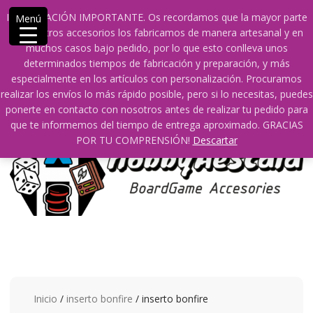
Saltar
609241475 SOLO DE 10:00 a 14:00
info@hobbyaescala.com
INFORMACIÓN IMPORTANTE. Os recordamos que la mayor parte
Menú
contenido
San Fernando de Henares
10:00 - 14:00
de nuestros accesorios los fabricamos de manera artesanal y en
muchos casos bajo pedido, por lo que esto conlleva unos
Mi cuenta
determinados tiempos de fabricación y preparación, y más
especialmente en los artículos con personalización. Procuramos
realizar los envíos lo más rápido posible, pero si lo necesitas, puedes
0
0
ponerte en contacto con nosotros antes de realizar tu pedido para
que te informemos del tiempo de entrega aproximado. GRACIAS
POR TU COMPRENSIÓN!
Descartar
Inicio
/
inserto bonfire
/ inserto bonfire