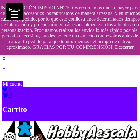
Saltar
INFORMACIÓN IMPORTANTE. Os recordamos que la mayor parte
Menú
contenido
609241475 SOLO DE 10:00 a 14:00
de nuestros accesorios los fabricamos de manera artesanal y en muchos
casos bajo pedido, por lo que esto conlleva unos determinados tiempos
info@hobbyaescala.com
de fabricación y preparación, y más especialmente en los artículos con
personalización. Procuramos realizar los envíos lo más rápido posible,
San Fernando de Henares
pero si lo necesitas, puedes ponerte en contacto con nosotros antes de
realizar tu pedido para que te informemos del tiempo de entrega
10:00 - 14:00
aproximado. GRACIAS POR TU COMPRENSIÓN!
Descartar
Mi cuenta
0
0
Carrito