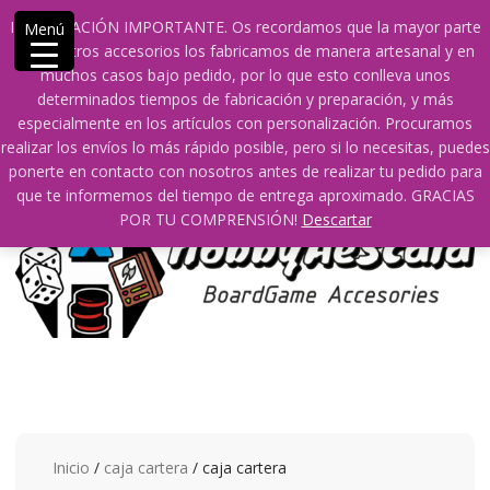
Saltar
609241475 SOLO DE 10:00 a 14:00
info@hobbyaescala.com
INFORMACIÓN IMPORTANTE. Os recordamos que la mayor parte
Menú
contenido
San Fernando de Henares
10:00 - 14:00
de nuestros accesorios los fabricamos de manera artesanal y en
muchos casos bajo pedido, por lo que esto conlleva unos
Mi cuenta
determinados tiempos de fabricación y preparación, y más
especialmente en los artículos con personalización. Procuramos
realizar los envíos lo más rápido posible, pero si lo necesitas, puedes
0
0
ponerte en contacto con nosotros antes de realizar tu pedido para
que te informemos del tiempo de entrega aproximado. GRACIAS
POR TU COMPRENSIÓN!
Descartar
Inicio
/
caja cartera
/ caja cartera