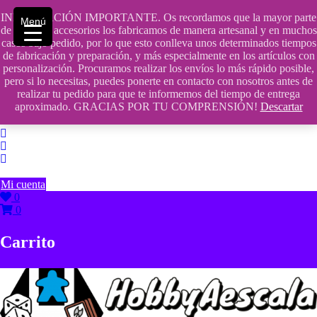
Saltar
INFORMACIÓN IMPORTANTE. Os recordamos que la mayor parte
contenido
609241475 SOLO DE 10:00 a 14:00
Menú
de nuestros accesorios los fabricamos de manera artesanal y en muchos
casos bajo pedido, por lo que esto conlleva unos determinados tiempos
info@hobbyaescala.com
de fabricación y preparación, y más especialmente en los artículos con
personalización. Procuramos realizar los envíos lo más rápido posible,
San Fernando de Henares
pero si lo necesitas, puedes ponerte en contacto con nosotros antes de
realizar tu pedido para que te informemos del tiempo de entrega
10:00 - 14:00
aproximado. GRACIAS POR TU COMPRENSIÓN!
Descartar
Mi cuenta
0
0
Carrito