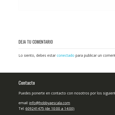
DEJA TU COMENTARIO
Lo siento, debes estar
conectado
para publicar un coment
Contacto
Puedes ponerte en contacto con nosotros por los siguien
email:
info@hobbyaescala.com
Tel:
609241475 (de 10:00 a 14:00)