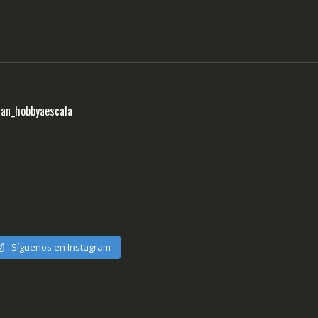
ran_hobbyaescala
Síguenos en Instagram