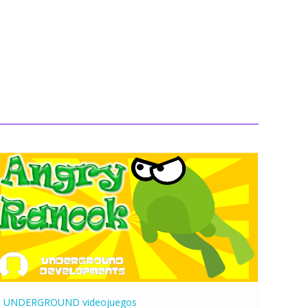
UNDERGROUND
videojuegos