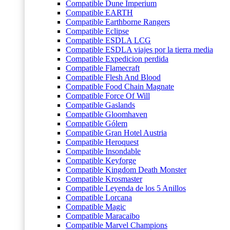
Compatible Dune Imperium
Compatible EARTH
Compatible Earthborne Rangers
Compatible Eclipse
Compatible ESDLA LCG
Compatible ESDLA viajes por la tierra media
Compatible Expedicion perdida
Compatible Flamecraft
Compatible Flesh And Blood
Compatible Food Chain Magnate
Compatible Force Of Will
Compatible Gaslands
Compatible Gloomhaven
Compatible Gólem
Compatible Gran Hotel Austria
Compatible Heroquest
Compatible Insondable
Compatible Keyforge
Compatible Kingdom Death Monster
Compatible Krosmaster
Compatible Leyenda de los 5 Anillos
Compatible Lorcana
Compatible Magic
Compatible Maracaibo
Compatible Marvel Champions