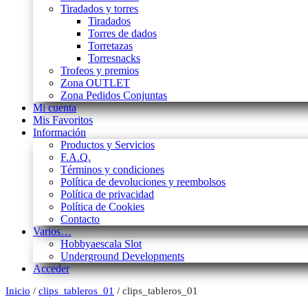
Tiradados y torres
Tiradados
Torres de dados
Torretazas
Torresnacks
Trofeos y premios
Zona OUTLET
Zona Pedidos Conjuntas
Mi cuenta
Mis Favoritos
Información
Productos y Servicios
F.A.Q.
Términos y condiciones
Política de devoluciones y reembolsos
Política de privacidad
Política de Cookies
Contacto
Varios…
Hobbyaescala Slot
Underground Developments
Acceder
Inicio
/
clips_tableros_01
/ clips_tableros_01