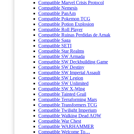
Compatible Marvel Crisis Protocol
Compatible Nemesis
Compatible PanAm
Compatible Pokemon TCG
Compatible Potion Explosion
Compatible Roll Player
Compatible Ruinas Perdidas de Arnak
Compatible Saga
Compatible SETI
Compatible Star Realms
Compatible SW Armada
Compatible SW Deckbuilding Game
Compatible SW Destiny
Compatible SW Imperial Assault
Compatible SW Legion
Compatible SW Unlimited
Compatible SW X-Wing
Compatible Tainted Grail
Compatible Terraforming Mars
Compatible Transformers TCG
Compatible Twilight Imperium
Compatible Walking Dead AOW
Compatible War Chest
Compatible WARHAMMER
Compatible Welcome To…