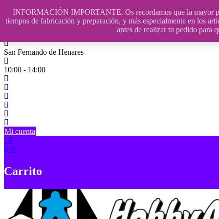
Saltar
INFORMACIÓN IMPORTANTE. Os recordamos que la mayor parte de n
contenido
609241475 SOLO DE 10:00 a 14:00
tiempos de fabricación y preparación, y más especialmente en los artí
antes de realizar tu pedido p
info@hobbyaescala.com
San Fernando de Henares
10:00 - 14:00
Mi cuenta
0
0
Carrito