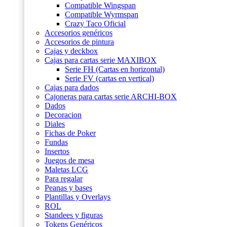
Compatible Wingspan
Compatible Wyrmspan
Crazy Taco Oficial
Accesorios genéricos
Accesorios de pintura
Cajas y deckbox
Cajas para cartas serie MAXIBOX
Serie FH (Cartas en horizontal)
Serie FV (cartas en vertical)
Cajas para dados
Cajoneras para cartas serie ARCHI-BOX
Dados
Decoracion
Diales
Fichas de Poker
Fundas
Insertos
Juegos de mesa
Maletas LCG
Para regalar
Peanas y bases
Plantillas y Overlays
ROL
Standees y figuras
Tokens Genéricos