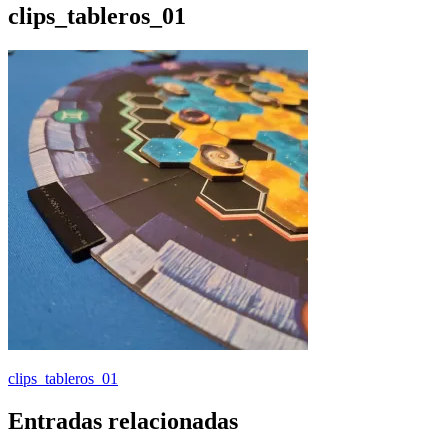
clips_tableros_01
Navegación
clips_tableros_01
de
Entradas relacionadas
entradas