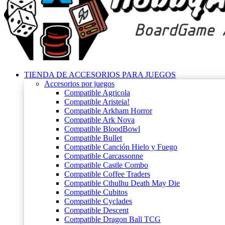
TIENDA DE ACCESORIOS PARA JUEGOS
Accesorios por juegos
Compatible Agricola
Compatible Aristeia!
Compatible Arkham Horror
Compatible Ark Nova
Compatible BloodBowl
Compatible Bullet
Compatible Canción Hielo y Fuego
Compatible Carcassonne
Compatible Castle Combo
Compatible Coffee Traders
Compatible Cthulhu Death May Die
Compatible Cubitos
Compatible Cyclades
Compatible Descent
Compatible Dragon Ball TCG