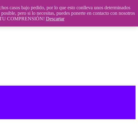
 casos bajo pedido, por lo que esto conlleva unos determinados
posible, pero si lo necesitas, puedes ponerte en contacto con nosotros
S POR TU COMPRENSIÓN!
Descartar