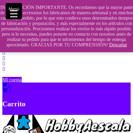
Saltar
INFORMACIÓN IMPORTANTE. Os recordamos que la mayor parte
Menú
contenido
609241475 SOLO DE 10:00 a 14:00
de nuestros accesorios los fabricamos de manera artesanal y en muchos
casos bajo pedido, por lo que esto conlleva unos determinados tiempos
info@hobbyaescala.com
de fabricación y preparación, y más especialmente en los artículos con
personalización. Procuramos realizar los envíos lo más rápido posible,
San Fernando de Henares
pero si lo necesitas, puedes ponerte en contacto con nosotros antes de
realizar tu pedido para que te informemos del tiempo de entrega
10:00 - 14:00
aproximado. GRACIAS POR TU COMPRENSIÓN!
Descartar
Mi cuenta
0
0
Carrito