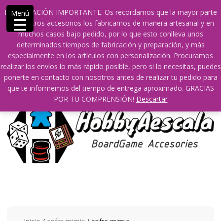
Saltar
609241475 SOLO DE 10:00 a 14:00
INFORMACIÓN IMPORTANTE. Os recordamos que la mayor parte
Menú
contenido
info@hobbyaescala.com
San Fernando de Henares
de nuestros accesorios los fabricamos de manera artesanal y en
10:00 - 14:00
muchos casos bajo pedido, por lo que esto conlleva unos
determinados tiempos de fabricación y preparación, y más
Mi cuenta
especialmente en los artículos con personalización. Procuramos
realizar los envíos lo más rápido posible, pero si lo necesitas, puedes
ponerte en contacto con nosotros antes de realizar tu pedido para
0
0
que te informemos del tiempo de entrega aproximado. GRACIAS
POR TU COMPRENSIÓN!
Descartar