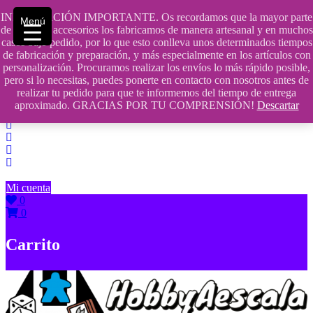
Saltar
INFORMACIÓN IMPORTANTE. Os recordamos que la mayor parte
Menú
contenido
609241475 SOLO DE 10:00 a 14:00
de nuestros accesorios los fabricamos de manera artesanal y en muchos
casos bajo pedido, por lo que esto conlleva unos determinados tiempos
info@hobbyaescala.com
de fabricación y preparación, y más especialmente en los artículos con
personalización. Procuramos realizar los envíos lo más rápido posible,
San Fernando de Henares
pero si lo necesitas, puedes ponerte en contacto con nosotros antes de
realizar tu pedido para que te informemos del tiempo de entrega
10:00 - 14:00
aproximado. GRACIAS POR TU COMPRENSIÓN!
Descartar
Mi cuenta
0
0
Carrito