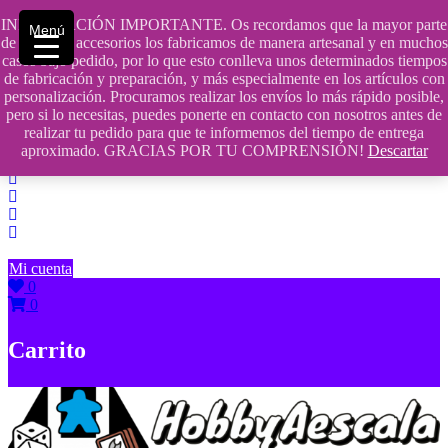
Saltar
INFORMACIÓN IMPORTANTE. Os recordamos que la mayor parte
Menú
contenido
609241475 SOLO DE 10:00 a 14:00
de nuestros accesorios los fabricamos de manera artesanal y en muchos
casos bajo pedido, por lo que esto conlleva unos determinados tiempos
info@hobbyaescala.com
de fabricación y preparación, y más especialmente en los artículos con
personalización. Procuramos realizar los envíos lo más rápido posible,
San Fernando de Henares
pero si lo necesitas, puedes ponerte en contacto con nosotros antes de
realizar tu pedido para que te informemos del tiempo de entrega
10:00 - 14:00
aproximado. GRACIAS POR TU COMPRENSIÓN!
Descartar
Mi cuenta
0
0
Carrito