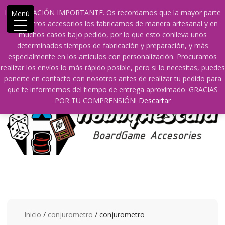
Saltar
609241475 SOLO DE 10:00 a 14:00
info@hobbyaescala.com
INFORMACIÓN IMPORTANTE. Os recordamos que la mayor parte
Menú
contenido
San Fernando de Henares
10:00 - 14:00
de nuestros accesorios los fabricamos de manera artesanal y en
muchos casos bajo pedido, por lo que esto conlleva unos
Mi cuenta
determinados tiempos de fabricación y preparación, y más
especialmente en los artículos con personalización. Procuramos
realizar los envíos lo más rápido posible, pero si lo necesitas, puedes
0
0
ponerte en contacto con nosotros antes de realizar tu pedido para
que te informemos del tiempo de entrega aproximado. GRACIAS
POR TU COMPRENSIÓN!
Descartar
Inicio
/
conjurometro
/ conjurometro