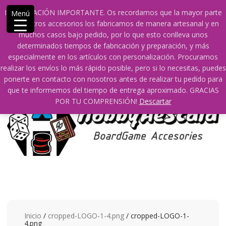
Saltar
609241475 SOLO DE 10:00 a 14:00
info@hobbyaescala.com
INFORMACIÓN IMPORTANTE. Os recordamos que la mayor parte
Menú
contenido
San Fernando de Henares
10:00 - 14:00
de nuestros accesorios los fabricamos de manera artesanal y en
muchos casos bajo pedido, por lo que esto conlleva unos
Mi cuenta
determinados tiempos de fabricación y preparación, y más
especialmente en los artículos con personalización. Procuramos
realizar los envíos lo más rápido posible, pero si lo necesitas, puedes
0
0
ponerte en contacto con nosotros antes de realizar tu pedido para
que te informemos del tiempo de entrega aproximado. GRACIAS
POR TU COMPRENSIÓN!
Descartar
Inicio
/
cropped-LOGO-1-4.png
/ cropped-LOGO-1-
4.png