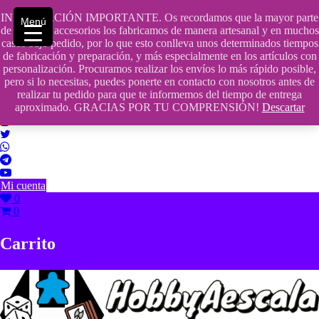
Saltar
INFORMACIÓN IMPORTANTE. Os recordamos que la mayor parte
contenido
609241475 SOLO DE 10:00 a 14:00
Menú
de nuestros accesorios los fabricamos de manera artesanal y en muchos
casos bajo pedido, por lo que esto conlleva unos determinados tiempos
info@hobbyaescala.com
de fabricación y preparación, y más especialmente en los artículos con
personalización. Procuramos realizar los envíos lo más rápido posible,
San Fernando de Henares
pero si lo necesitas, puedes ponerte en contacto con nosotros antes de
realizar tu pedido para que te informemos del tiempo de entrega
10:00 - 14:00
aproximado. GRACIAS POR TU COMPRENSIÓN!
Descartar
Mi cuenta
0
0
Carrito