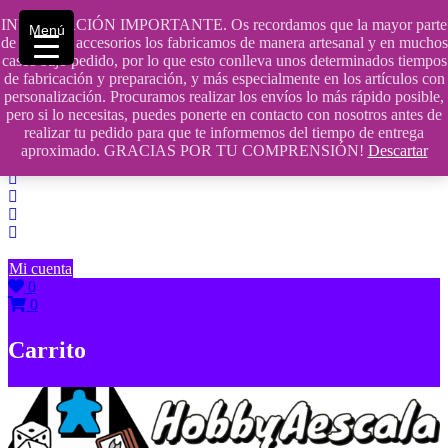
Saltar
INFORMACIÓN IMPORTANTE. Os recordamos que la mayor parte
Menú
contenido
609241475 SOLO DE 10:00 a 14:00
de nuestros accesorios los fabricamos de manera artesanal y en muchos
casos bajo pedido, por lo que esto conlleva unos determinados tiempos
info@hobbyaescala.com
de fabricación y preparación, y más especialmente en los artículos con
personalización. Procuramos realizar los envíos lo más rápido posible,
San Fernando de Henares
pero si lo necesitas, puedes ponerte en contacto con nosotros antes de
realizar tu pedido para que te informemos del tiempo de entrega
10:00 - 14:00
aproximado. GRACIAS POR TU COMPRENSIÓN!
Descartar
Mi cuenta
0
0
Carrito