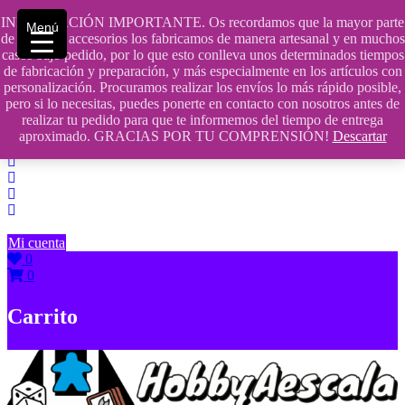
Saltar
INFORMACIÓN IMPORTANTE. Os recordamos que la mayor parte
Menú
contenido
609241475 SOLO DE 10:00 a 14:00
de nuestros accesorios los fabricamos de manera artesanal y en muchos
casos bajo pedido, por lo que esto conlleva unos determinados tiempos
info@hobbyaescala.com
de fabricación y preparación, y más especialmente en los artículos con
personalización. Procuramos realizar los envíos lo más rápido posible,
San Fernando de Henares
pero si lo necesitas, puedes ponerte en contacto con nosotros antes de
realizar tu pedido para que te informemos del tiempo de entrega
10:00 - 14:00
aproximado. GRACIAS POR TU COMPRENSIÓN!
Descartar
Mi cuenta
0
0
Carrito