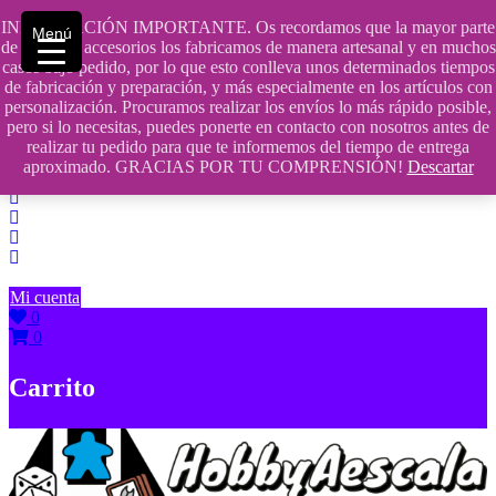
Saltar
INFORMACIÓN IMPORTANTE. Os recordamos que la mayor parte
Menú
contenido
609241475 SOLO DE 10:00 a 14:00
de nuestros accesorios los fabricamos de manera artesanal y en muchos
casos bajo pedido, por lo que esto conlleva unos determinados tiempos
info@hobbyaescala.com
de fabricación y preparación, y más especialmente en los artículos con
personalización. Procuramos realizar los envíos lo más rápido posible,
San Fernando de Henares
pero si lo necesitas, puedes ponerte en contacto con nosotros antes de
realizar tu pedido para que te informemos del tiempo de entrega
10:00 - 14:00
aproximado. GRACIAS POR TU COMPRENSIÓN!
Descartar
Mi cuenta
0
0
Carrito