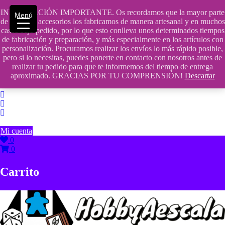
Saltar
INFORMACIÓN IMPORTANTE. Os recordamos que la mayor parte
contenido
609241475 SOLO DE 10:00 a 14:00
Menú
de nuestros accesorios los fabricamos de manera artesanal y en muchos
casos bajo pedido, por lo que esto conlleva unos determinados tiempos
info@hobbyaescala.com
de fabricación y preparación, y más especialmente en los artículos con
personalización. Procuramos realizar los envíos lo más rápido posible,
San Fernando de Henares
pero si lo necesitas, puedes ponerte en contacto con nosotros antes de
realizar tu pedido para que te informemos del tiempo de entrega
10:00 - 14:00
aproximado. GRACIAS POR TU COMPRENSIÓN!
Descartar
Mi cuenta
0
0
Carrito