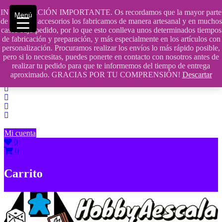
Saltar
INFORMACIÓN IMPORTANTE. Os recordamos que la mayor parte
Menú
contenido
609241475 SOLO DE 10:00 a 14:00
de nuestros accesorios los fabricamos de manera artesanal y en muchos
casos bajo pedido, por lo que esto conlleva unos determinados tiempos
info@hobbyaescala.com
de fabricación y preparación, y más especialmente en los artículos con
personalización. Procuramos realizar los envíos lo más rápido posible,
San Fernando de Henares
pero si lo necesitas, puedes ponerte en contacto con nosotros antes de
realizar tu pedido para que te informemos del tiempo de entrega
10:00 - 14:00
aproximado. GRACIAS POR TU COMPRENSIÓN!
Descartar
Mi cuenta
0
0
Carrito