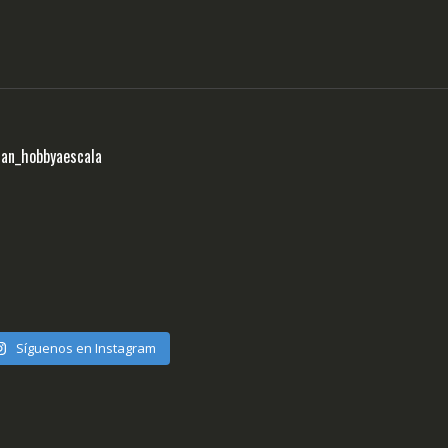
ran_hobbyaescala
Síguenos en Instagram