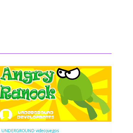
UNDERGROUND
videojuegos