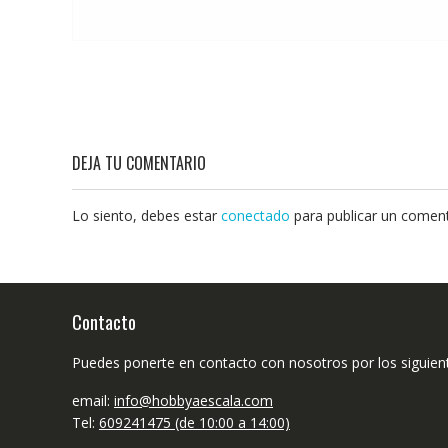
DEJA TU COMENTARIO
Lo siento, debes estar
conectado
para publicar un coment
Contacto
Puedes ponerte en contacto con nosotros por los siguien
email:
info@hobbyaescala.com
Tel:
609241475 (de 10:00 a 14:00)