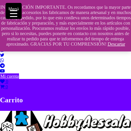
Saltar
INFORMACIÓN IMPORTANTE. Os recordamos que la mayor parte
contenido
609241475 SOLO DE 10:00 a 14:00
Menú
de nuestros accesorios los fabricamos de manera artesanal y en muchos
casos bajo pedido, por lo que esto conlleva unos determinados tiempos
info@hobbyaescala.com
de fabricación y preparación, y más especialmente en los artículos con
personalización. Procuramos realizar los envíos lo más rápido posible,
San Fernando de Henares
pero si lo necesitas, puedes ponerte en contacto con nosotros antes de
realizar tu pedido para que te informemos del tiempo de entrega
10:00 - 14:00
aproximado. GRACIAS POR TU COMPRENSIÓN!
Descartar
Mi cuenta
0
0
Carrito