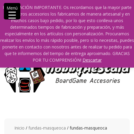
Saltar
609241475 SOLO DE 10:00 a 14:00
info@hobbyaescala.com
INFORMACIÓN IMPORTANTE. Os recordamos que la mayor parte
Menú
contenido
San Fernando de Henares
10:00 - 14:00
de nuestros accesorios los fabricamos de manera artesanal y en
muchos casos bajo pedido, por lo que esto conlleva unos
Mi cuenta
determinados tiempos de fabricación y preparación, y más
especialmente en los artículos con personalización. Procuramos
realizar los envíos lo más rápido posible, pero si lo necesitas, puedes
0
0
ponerte en contacto con nosotros antes de realizar tu pedido para
que te informemos del tiempo de entrega aproximado. GRACIAS
POR TU COMPRENSIÓN!
Descartar
Inicio
/
fundas-masqueoca
/ fundas-masqueoca