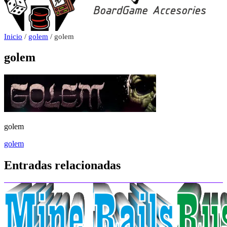
Inicio
/
golem
/ golem
golem
golem
Navegación
golem
de
Entradas relacionadas
entradas