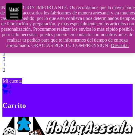
Saltar
INFORMACIÓN IMPORTANTE. Os recordamos que la mayor parte
Menú
contenido
609241475 SOLO DE 10:00 a 14:00
de nuestros accesorios los fabricamos de manera artesanal y en muchos
casos bajo pedido, por lo que esto conlleva unos determinados tiempos
info@hobbyaescala.com
de fabricación y preparación, y más especialmente en los artículos con
personalización. Procuramos realizar los envíos lo más rápido posible,
San Fernando de Henares
pero si lo necesitas, puedes ponerte en contacto con nosotros antes de
realizar tu pedido para que te informemos del tiempo de entrega
10:00 - 14:00
aproximado. GRACIAS POR TU COMPRENSIÓN!
Descartar
Mi cuenta
0
0
Carrito