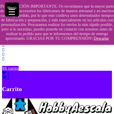
Saltar
INFORMACIÓN IMPORTANTE. Os recordamos que la mayor parte
Menú
contenido
609241475 SOLO DE 10:00 a 14:00
de nuestros accesorios los fabricamos de manera artesanal y en muchos
casos bajo pedido, por lo que esto conlleva unos determinados tiempos
info@hobbyaescala.com
de fabricación y preparación, y más especialmente en los artículos con
personalización. Procuramos realizar los envíos lo más rápido posible,
San Fernando de Henares
pero si lo necesitas, puedes ponerte en contacto con nosotros antes de
realizar tu pedido para que te informemos del tiempo de entrega
10:00 - 14:00
aproximado. GRACIAS POR TU COMPRENSIÓN!
Descartar
Mi cuenta
0
0
Carrito