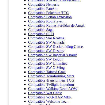
Compatible Marvel Crisis Protocol
Compatible Nemesis
Compatible PanAm
Compatible Pokemon TCG
Compatible Potion Explosion
Compatible Roll Player
Compatible Ruinas Perdidas de Arnak
Compatible Saga
Compatible SETI
Compatible Star Realms
Compatible SW Armada
Compatible SW Deckbuilding Game
Compatible SW Destiny
Compatible SW Imperial Assault
Compatible SW Legion
Compatible SW Unlimited
Compatible SW X-Wing
Compatible Tainted Grail
Compatible Terraforming Mars
Compatible Transformers TCG
Compatible Twilight Imperium
Compatible Walking Dead AOW
Compatible War Chest
Compatible WARHAMMER
Compatible Welcome To…