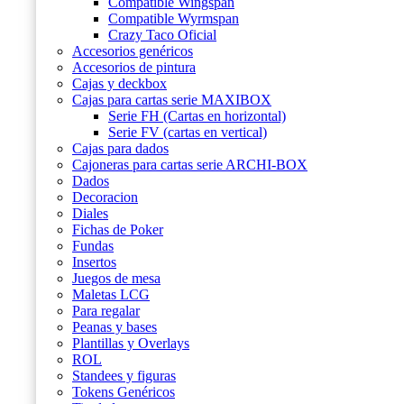
Compatible Wingspan
Compatible Wyrmspan
Crazy Taco Oficial
Accesorios genéricos
Accesorios de pintura
Cajas y deckbox
Cajas para cartas serie MAXIBOX
Serie FH (Cartas en horizontal)
Serie FV (cartas en vertical)
Cajas para dados
Cajoneras para cartas serie ARCHI-BOX
Dados
Decoracion
Diales
Fichas de Poker
Fundas
Insertos
Juegos de mesa
Maletas LCG
Para regalar
Peanas y bases
Plantillas y Overlays
ROL
Standees y figuras
Tokens Genéricos