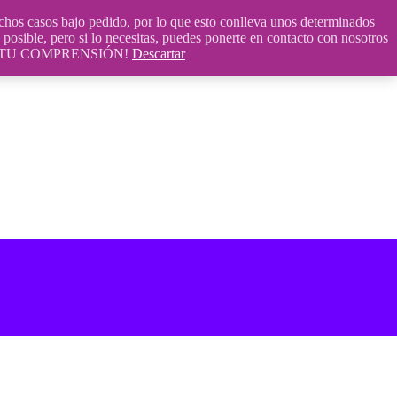
 casos bajo pedido, por lo que esto conlleva unos determinados
posible, pero si lo necesitas, puedes ponerte en contacto con nosotros
S POR TU COMPRENSIÓN!
Descartar