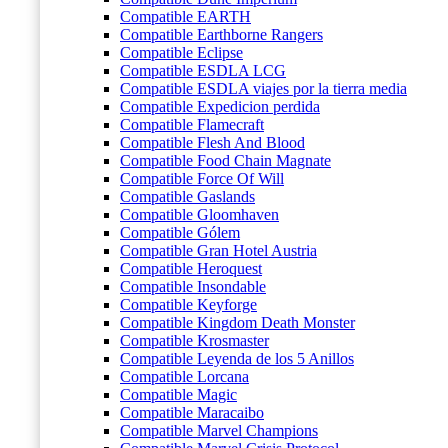
Compatible EARTH
Compatible Earthborne Rangers
Compatible Eclipse
Compatible ESDLA LCG
Compatible ESDLA viajes por la tierra media
Compatible Expedicion perdida
Compatible Flamecraft
Compatible Flesh And Blood
Compatible Food Chain Magnate
Compatible Force Of Will
Compatible Gaslands
Compatible Gloomhaven
Compatible Gólem
Compatible Gran Hotel Austria
Compatible Heroquest
Compatible Insondable
Compatible Keyforge
Compatible Kingdom Death Monster
Compatible Krosmaster
Compatible Leyenda de los 5 Anillos
Compatible Lorcana
Compatible Magic
Compatible Maracaibo
Compatible Marvel Champions