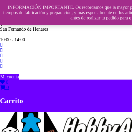
Saltar
INFORMACIÓN IMPORTANTE. Os recordamos que la mayor parte de n
contenido
609241475 SOLO DE 10:00 a 14:00
tiempos de fabricación y preparación, y más especialmente en los artí
antes de realizar tu pedido p
info@hobbyaescala.com
San Fernando de Henares
10:00 - 14:00
Mi cuenta
0
0
Carrito