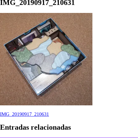
IMG_20190917_210631
Navegación
IMG_20190917_210631
de
Entradas relacionadas
entradas