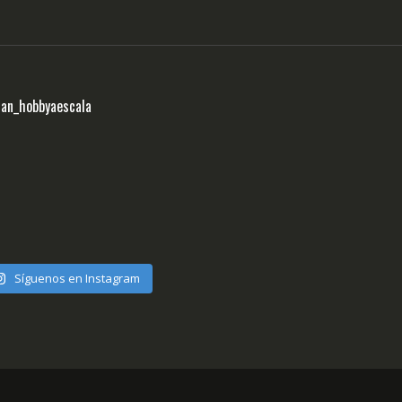
ran_hobbyaescala
Síguenos en Instagram