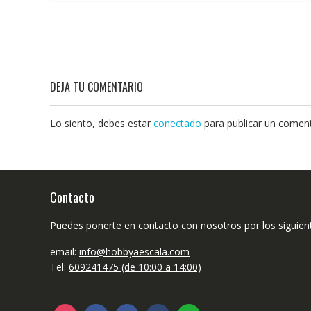
DEJA TU COMENTARIO
Lo siento, debes estar
conectado
para publicar un coment
Contacto
Puedes ponerte en contacto con nosotros por los siguien
email:
info@hobbyaescala.com
Tel:
609241475 (de 10:00 a 14:00)