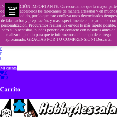
Saltar
INFORMACIÓN IMPORTANTE. Os recordamos que la mayor parte
contenido
609241475 SOLO DE 10:00 a 14:00
Menú
de nuestros accesorios los fabricamos de manera artesanal y en muchos
casos bajo pedido, por lo que esto conlleva unos determinados tiempos
info@hobbyaescala.com
de fabricación y preparación, y más especialmente en los artículos con
personalización. Procuramos realizar los envíos lo más rápido posible,
San Fernando de Henares
pero si lo necesitas, puedes ponerte en contacto con nosotros antes de
realizar tu pedido para que te informemos del tiempo de entrega
10:00 - 14:00
aproximado. GRACIAS POR TU COMPRENSIÓN!
Descartar
Mi cuenta
0
0
Carrito