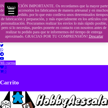
Saltar
INFORMACIÓN IMPORTANTE. Os recordamos que la mayor parte
contenido
609241475 SOLO DE 10:00 a 14:00
Menú
de nuestros accesorios los fabricamos de manera artesanal y en muchos
casos bajo pedido, por lo que esto conlleva unos determinados tiempos
info@hobbyaescala.com
de fabricación y preparación, y más especialmente en los artículos con
personalización. Procuramos realizar los envíos lo más rápido posible,
San Fernando de Henares
pero si lo necesitas, puedes ponerte en contacto con nosotros antes de
realizar tu pedido para que te informemos del tiempo de entrega
10:00 - 14:00
aproximado. GRACIAS POR TU COMPRENSIÓN!
Descartar
Mi cuenta
0
0
Carrito