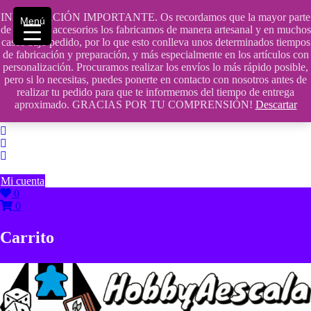
Saltar
INFORMACIÓN IMPORTANTE. Os recordamos que la mayor parte
contenido
609241475 SOLO DE 10:00 a 14:00
Menú
de nuestros accesorios los fabricamos de manera artesanal y en muchos
casos bajo pedido, por lo que esto conlleva unos determinados tiempos
info@hobbyaescala.com
de fabricación y preparación, y más especialmente en los artículos con
personalización. Procuramos realizar los envíos lo más rápido posible,
San Fernando de Henares
pero si lo necesitas, puedes ponerte en contacto con nosotros antes de
realizar tu pedido para que te informemos del tiempo de entrega
10:00 - 14:00
aproximado. GRACIAS POR TU COMPRENSIÓN!
Descartar
Mi cuenta
0
0
Carrito