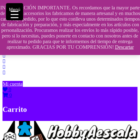
Saltar
INFORMACIÓN IMPORTANTE. Os recordamos que la mayor parte
Menú
contenido
609241475 SOLO DE 10:00 a 14:00
de nuestros accesorios los fabricamos de manera artesanal y en muchos
casos bajo pedido, por lo que esto conlleva unos determinados tiempos
info@hobbyaescala.com
de fabricación y preparación, y más especialmente en los artículos con
personalización. Procuramos realizar los envíos lo más rápido posible,
San Fernando de Henares
pero si lo necesitas, puedes ponerte en contacto con nosotros antes de
realizar tu pedido para que te informemos del tiempo de entrega
10:00 - 14:00
aproximado. GRACIAS POR TU COMPRENSIÓN!
Descartar
Mi cuenta
0
0
Carrito