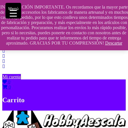
Saltar
INFORMACIÓN IMPORTANTE. Os recordamos que la mayor parte
Menú
contenido
609241475 SOLO DE 10:00 a 14:00
de nuestros accesorios los fabricamos de manera artesanal y en muchos
casos bajo pedido, por lo que esto conlleva unos determinados tiempos
info@hobbyaescala.com
de fabricación y preparación, y más especialmente en los artículos con
personalización. Procuramos realizar los envíos lo más rápido posible,
San Fernando de Henares
pero si lo necesitas, puedes ponerte en contacto con nosotros antes de
realizar tu pedido para que te informemos del tiempo de entrega
10:00 - 14:00
aproximado. GRACIAS POR TU COMPRENSIÓN!
Descartar
Mi cuenta
0
0
Carrito