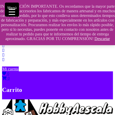
Saltar
INFORMACIÓN IMPORTANTE. Os recordamos que la mayor parte
Menú
contenido
609241475 SOLO DE 10:00 a 14:00
de nuestros accesorios los fabricamos de manera artesanal y en muchos
casos bajo pedido, por lo que esto conlleva unos determinados tiempos
info@hobbyaescala.com
de fabricación y preparación, y más especialmente en los artículos con
personalización. Procuramos realizar los envíos lo más rápido posible,
San Fernando de Henares
pero si lo necesitas, puedes ponerte en contacto con nosotros antes de
realizar tu pedido para que te informemos del tiempo de entrega
10:00 - 14:00
aproximado. GRACIAS POR TU COMPRENSIÓN!
Descartar
Mi cuenta
0
0
Carrito