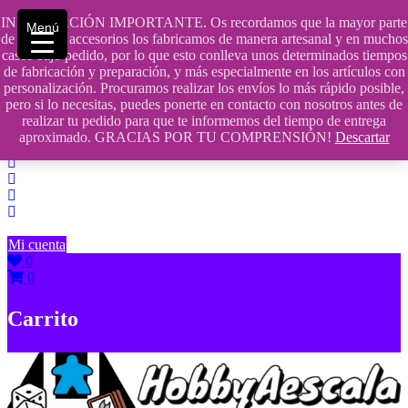
Saltar
INFORMACIÓN IMPORTANTE. Os recordamos que la mayor parte
Menú
contenido
609241475 SOLO DE 10:00 a 14:00
de nuestros accesorios los fabricamos de manera artesanal y en muchos
casos bajo pedido, por lo que esto conlleva unos determinados tiempos
info@hobbyaescala.com
de fabricación y preparación, y más especialmente en los artículos con
personalización. Procuramos realizar los envíos lo más rápido posible,
San Fernando de Henares
pero si lo necesitas, puedes ponerte en contacto con nosotros antes de
realizar tu pedido para que te informemos del tiempo de entrega
10:00 - 14:00
aproximado. GRACIAS POR TU COMPRENSIÓN!
Descartar
Mi cuenta
0
0
Carrito