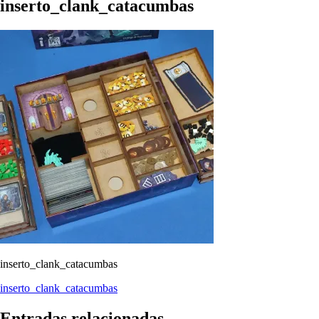
inserto_clank_catacumbas
inserto_clank_catacumbas
Navegación
inserto_clank_catacumbas
de
Entradas relacionadas