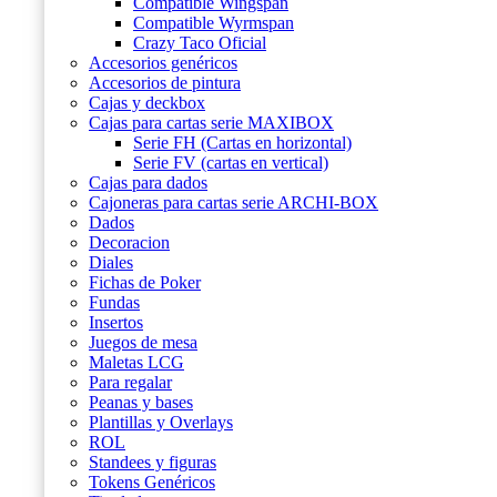
Compatible Wingspan
Compatible Wyrmspan
Crazy Taco Oficial
Accesorios genéricos
Accesorios de pintura
Cajas y deckbox
Cajas para cartas serie MAXIBOX
Serie FH (Cartas en horizontal)
Serie FV (cartas en vertical)
Cajas para dados
Cajoneras para cartas serie ARCHI-BOX
Dados
Decoracion
Diales
Fichas de Poker
Fundas
Insertos
Juegos de mesa
Maletas LCG
Para regalar
Peanas y bases
Plantillas y Overlays
ROL
Standees y figuras
Tokens Genéricos