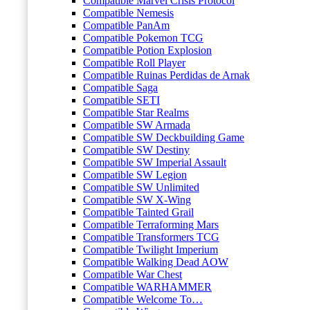
Compatible Marvel Crisis Protocol
Compatible Nemesis
Compatible PanAm
Compatible Pokemon TCG
Compatible Potion Explosion
Compatible Roll Player
Compatible Ruinas Perdidas de Arnak
Compatible Saga
Compatible SETI
Compatible Star Realms
Compatible SW Armada
Compatible SW Deckbuilding Game
Compatible SW Destiny
Compatible SW Imperial Assault
Compatible SW Legion
Compatible SW Unlimited
Compatible SW X-Wing
Compatible Tainted Grail
Compatible Terraforming Mars
Compatible Transformers TCG
Compatible Twilight Imperium
Compatible Walking Dead AOW
Compatible War Chest
Compatible WARHAMMER
Compatible Welcome To…