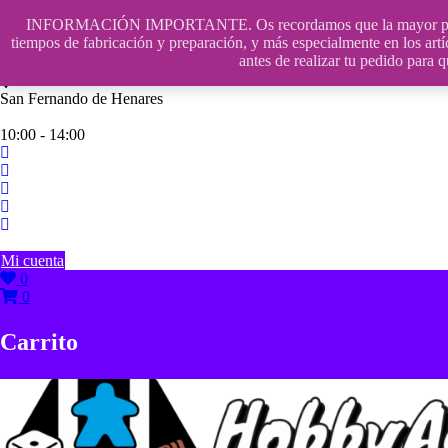
Saltar
INFORMACIÓN IMPORTANTE. Os recordamos que la mayor parte de n
contenido
609241475 SOLO DE 10:00 a 14:00
tiempos de fabricación y preparación, y más especialmente en los artí
antes de realizar tu pedido p
info@hobbyaescala.com
San Fernando de Henares
10:00 - 14:00
Mi cuenta
0
0
Carrito