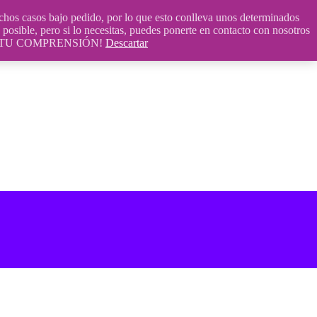
 casos bajo pedido, por lo que esto conlleva unos determinados
posible, pero si lo necesitas, puedes ponerte en contacto con nosotros
S POR TU COMPRENSIÓN!
Descartar