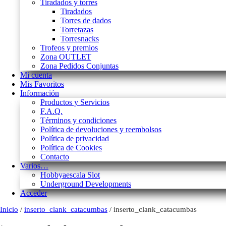
Tiradados y torres
Tiradados
Torres de dados
Torretazas
Torresnacks
Trofeos y premios
Zona OUTLET
Zona Pedidos Conjuntas
Mi cuenta
Mis Favoritos
Información
Productos y Servicios
F.A.Q.
Términos y condiciones
Política de devoluciones y reembolsos
Política de privacidad
Política de Cookies
Contacto
Varios…
Hobbyaescala Slot
Underground Developments
Acceder
Inicio
/
inserto_clank_catacumbas
/ inserto_clank_catacumbas