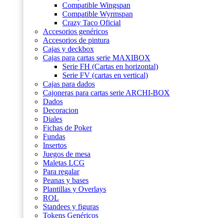
Compatible Wingspan
Compatible Wyrmspan
Crazy Taco Oficial
Accesorios genéricos
Accesorios de pintura
Cajas y deckbox
Cajas para cartas serie MAXIBOX
Serie FH (Cartas en horizontal)
Serie FV (cartas en vertical)
Cajas para dados
Cajoneras para cartas serie ARCHI-BOX
Dados
Decoracion
Diales
Fichas de Poker
Fundas
Insertos
Juegos de mesa
Maletas LCG
Para regalar
Peanas y bases
Plantillas y Overlays
ROL
Standees y figuras
Tokens Genéricos