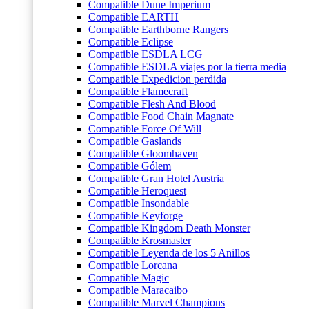
Compatible Dune Imperium
Compatible EARTH
Compatible Earthborne Rangers
Compatible Eclipse
Compatible ESDLA LCG
Compatible ESDLA viajes por la tierra media
Compatible Expedicion perdida
Compatible Flamecraft
Compatible Flesh And Blood
Compatible Food Chain Magnate
Compatible Force Of Will
Compatible Gaslands
Compatible Gloomhaven
Compatible Gólem
Compatible Gran Hotel Austria
Compatible Heroquest
Compatible Insondable
Compatible Keyforge
Compatible Kingdom Death Monster
Compatible Krosmaster
Compatible Leyenda de los 5 Anillos
Compatible Lorcana
Compatible Magic
Compatible Maracaibo
Compatible Marvel Champions