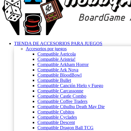
TIENDA DE ACCESORIOS PARA JUEGOS
Accesorios por juegos
Compatible Agricola
Compatible Aristeia!
Compatible Arkham Horror
Compatible Ark Nova
Compatible BloodBowl
Compatible Bullet
Compatible Canción Hielo y Fuego
Compatible Carcassonne
Compatible Castle Combo
Compatible Coffee Traders
Compatible Cthulhu Death May Die
Compatible Cubitos
Compatible Cyclades
Compatible Descent
Compatible Dragon Ball TCG