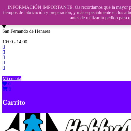
Saltar
INFORMACIÓN IMPORTANTE. Os recordamos que la mayor parte de n
contenido
609241475 SOLO DE 10:00 a 14:00
tiempos de fabricación y preparación, y más especialmente en los artí
antes de realizar tu pedido p
info@hobbyaescala.com
San Fernando de Henares
10:00 - 14:00
Mi cuenta
0
0
Carrito