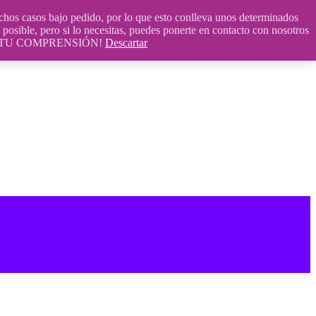
 casos bajo pedido, por lo que esto conlleva unos determinados
posible, pero si lo necesitas, puedes ponerte en contacto con nosotros
S POR TU COMPRENSIÓN!
Descartar