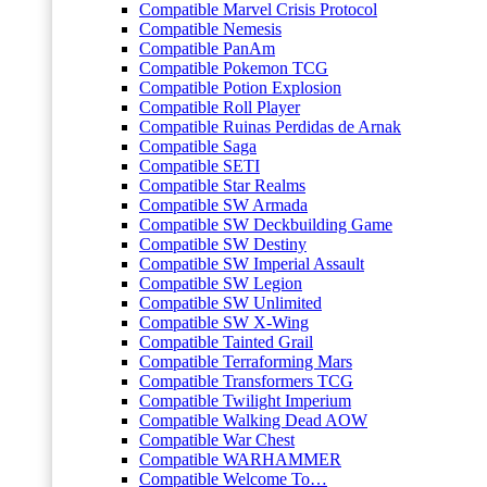
Compatible Marvel Crisis Protocol
Compatible Nemesis
Compatible PanAm
Compatible Pokemon TCG
Compatible Potion Explosion
Compatible Roll Player
Compatible Ruinas Perdidas de Arnak
Compatible Saga
Compatible SETI
Compatible Star Realms
Compatible SW Armada
Compatible SW Deckbuilding Game
Compatible SW Destiny
Compatible SW Imperial Assault
Compatible SW Legion
Compatible SW Unlimited
Compatible SW X-Wing
Compatible Tainted Grail
Compatible Terraforming Mars
Compatible Transformers TCG
Compatible Twilight Imperium
Compatible Walking Dead AOW
Compatible War Chest
Compatible WARHAMMER
Compatible Welcome To…