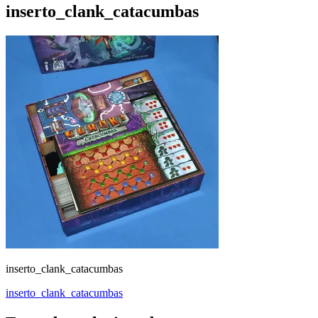
inserto_clank_catacumbas
inserto_clank_catacumbas
Navegación
inserto_clank_catacumbas
de