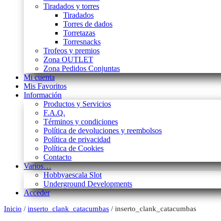
Tiradados y torres
Tiradados
Torres de dados
Torretazas
Torresnacks
Trofeos y premios
Zona OUTLET
Zona Pedidos Conjuntas
Mi cuenta
Mis Favoritos
Información
Productos y Servicios
F.A.Q.
Términos y condiciones
Política de devoluciones y reembolsos
Política de privacidad
Política de Cookies
Contacto
Varios…
Hobbyaescala Slot
Underground Developments
Acceder
Inicio
/
inserto_clank_catacumbas
/ inserto_clank_catacumbas