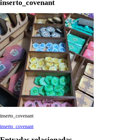
inserto_covenant
inserto_covenant
Navegación
inserto_covenant
de
Entradas relacionadas