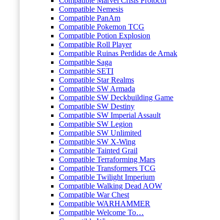
Compatible Marvel Crisis Protocol
Compatible Nemesis
Compatible PanAm
Compatible Pokemon TCG
Compatible Potion Explosion
Compatible Roll Player
Compatible Ruinas Perdidas de Arnak
Compatible Saga
Compatible SETI
Compatible Star Realms
Compatible SW Armada
Compatible SW Deckbuilding Game
Compatible SW Destiny
Compatible SW Imperial Assault
Compatible SW Legion
Compatible SW Unlimited
Compatible SW X-Wing
Compatible Tainted Grail
Compatible Terraforming Mars
Compatible Transformers TCG
Compatible Twilight Imperium
Compatible Walking Dead AOW
Compatible War Chest
Compatible WARHAMMER
Compatible Welcome To…