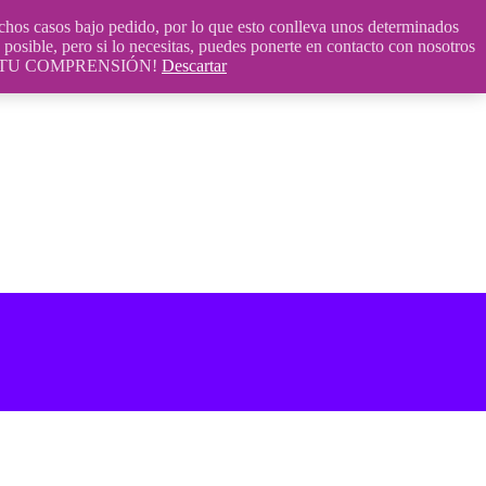
 casos bajo pedido, por lo que esto conlleva unos determinados
posible, pero si lo necesitas, puedes ponerte en contacto con nosotros
S POR TU COMPRENSIÓN!
Descartar