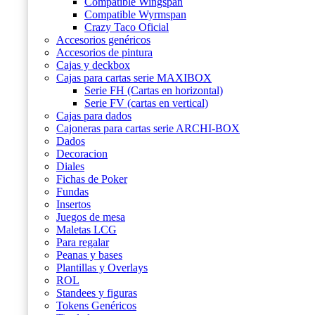
Compatible Wingspan
Compatible Wyrmspan
Crazy Taco Oficial
Accesorios genéricos
Accesorios de pintura
Cajas y deckbox
Cajas para cartas serie MAXIBOX
Serie FH (Cartas en horizontal)
Serie FV (cartas en vertical)
Cajas para dados
Cajoneras para cartas serie ARCHI-BOX
Dados
Decoracion
Diales
Fichas de Poker
Fundas
Insertos
Juegos de mesa
Maletas LCG
Para regalar
Peanas y bases
Plantillas y Overlays
ROL
Standees y figuras
Tokens Genéricos