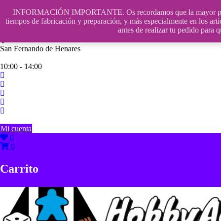
Saltar
INFORMACIÓN IMPORTANTE. Os recordamos que la mayor parte de n
contenido
609241475 SOLO DE 10:00 a 14:00
tiempos de fabricación y preparación, y más especialmente en los artí
antes de realizar tu pedido p
info@hobbyaescala.com
San Fernando de Henares
10:00 - 14:00
Mi cuenta
0
0
Carrito