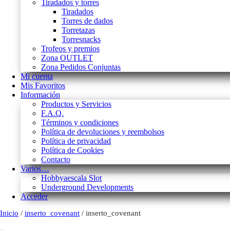
Tiradados y torres
Tiradados
Torres de dados
Torretazas
Torresnacks
Trofeos y premios
Zona OUTLET
Zona Pedidos Conjuntas
Mi cuenta
Mis Favoritos
Información
Productos y Servicios
F.A.Q.
Términos y condiciones
Política de devoluciones y reembolsos
Política de privacidad
Política de Cookies
Contacto
Varios…
Hobbyaescala Slot
Underground Developments
Acceder
Inicio
/
inserto_covenant
/ inserto_covenant