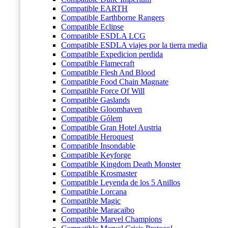
Compatible EARTH
Compatible Earthborne Rangers
Compatible Eclipse
Compatible ESDLA LCG
Compatible ESDLA viajes por la tierra media
Compatible Expedicion perdida
Compatible Flamecraft
Compatible Flesh And Blood
Compatible Food Chain Magnate
Compatible Force Of Will
Compatible Gaslands
Compatible Gloomhaven
Compatible Gólem
Compatible Gran Hotel Austria
Compatible Heroquest
Compatible Insondable
Compatible Keyforge
Compatible Kingdom Death Monster
Compatible Krosmaster
Compatible Leyenda de los 5 Anillos
Compatible Lorcana
Compatible Magic
Compatible Maracaibo
Compatible Marvel Champions